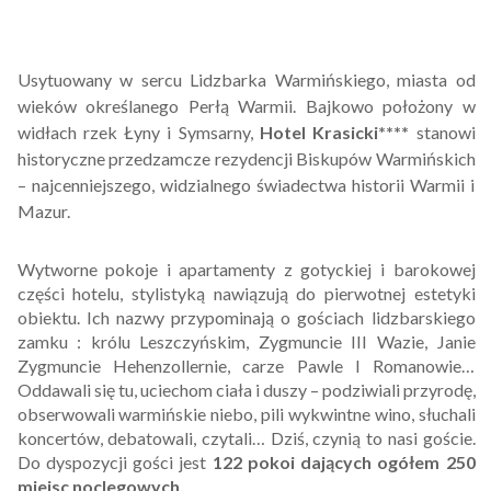
Usytuowany w sercu Lidzbarka Warmińskiego, miasta od
wieków określanego Perłą Warmii. Bajkowo położony w
widłach rzek Łyny i Symsarny,
Hotel Krasicki****
stanowi
historyczne przedzamcze rezydencji Biskupów Warmińskich
– najcenniejszego, widzialnego świadectwa historii Warmii i
Mazur.
Wytworne pokoje i apartamenty z gotyckiej i barokowej
części hotelu, stylistyką nawiązują do pierwotnej estetyki
obiektu. Ich nazwy przypominają o gościach lidzbarskiego
zamku : królu Leszczyńskim, Zygmuncie III Wazie, Janie
Zygmuncie Hehenzollernie, carze Pawle I Romanowie…
Oddawali się tu, uciechom ciała i duszy – podziwiali przyrodę,
obserwowali warmińskie niebo, pili wykwintne wino, słuchali
koncertów, debatowali, czytali… Dziś, czynią to nasi goście.
Do dyspozycji gości jest
122 pokoi dających ogółem 250
miejsc noclegowych.