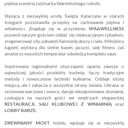
piękna scenerią Lidzbarka Warmińskiego i okolic.
Słynąca z niezwykłej urody Święta Katarzyna w starych
księgach pozostawiła przepisy na zachowanie piękna i
witalności. Znajduje się w przyziemiu
SPA&WELLNESS
pozwoli naszym gościom oddać się relaksacyjnym rytuałom,
zregenerować siły, odnaleźć harmonię duszy i ciała. Miłośnicy
kąpieli, wybiorą dla siebie basen, jacuzzi, salę fitness zaś
amatorzy wysokich temperatur odwiedzą kompleks saun.
Inspirowana regionalnymi obyczajami, oparta zawsze o
najwyższej jakości produkty kuchnia, łączy tradycyjne
metody i nowoczesne techniki kulinarne. Oddaje istotę
miejsca, ale i zahacza o wszystkie strony świata. Ubrana w
sezonowe warzywa i owoce, daruje niezapomniane doznania,
czekające na naszych gości we wnętrzach eleganckiej
RESTAURACJI,
SALI KLUBOWEJ Z WINIARNIĄ
oraz
LOBBY BARZE.
DREWNIANY MOST
hotelu, wpisuje się w niezwykłą