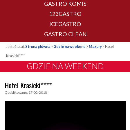
GASTRO KOMIS
123GASTRO
ICEGASTRO
GASTRO CLEAN
Jesteś tutaj:
Strona główna
>
Gdzie na weekend
>
Mazury
>
Hotel
Krasicki****
GDZIE NA WEEKEND
Hotel Krasicki****
Opublikowano: 17-02-2018