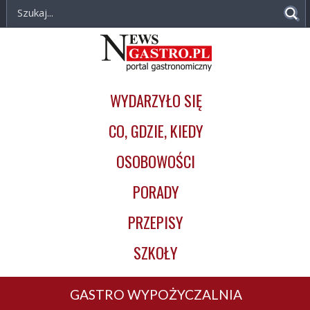
NewsGastro.pl
Przejdź do treści
-
Główna
portal
nawigacja
gastronomiczny
WYDARZYŁO SIĘ
CO, GDZIE, KIEDY
OSOBOWOŚCI
PORADY
PRZEPISY
SZKOŁY
GASTRO WYPOŻYCZALNIA