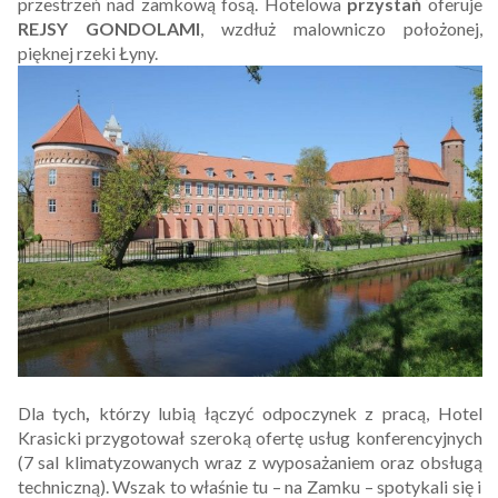
przestrzeń nad zamkową fosą. Hotelowa
przystań
oferuje
REJSY GONDOLAMI
, wzdłuż malowniczo położonej,
pięknej rzeki Łyny.
Dla tych
,
którzy lubią łączyć odpoczynek z pracą, Hotel
Krasicki przygotował szeroką ofertę usług konferencyjnych
(7 sal klimatyzowanych wraz z wyposażaniem oraz obsługą
techniczną). Wszak to właśnie tu – na Zamku – spotykali się i