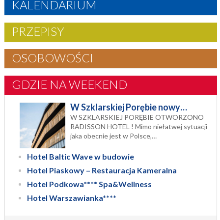
KALENDARIUM
PRZEPISY
OSOBOWOŚCI
GDZIE NA WEEKEND
W Szklarskiej Porębie nowy…
W SZKLARSKIEJ PORĘBIE OTWORZONO
RADISSON HOTEL ! Mimo niełatwej sytuacji
jaka obecnie jest w Polsce,…
Hotel Baltic Wave w budowie
Hotel Piaskowy – Restauracja Kameralna
Hotel Podkowa**** Spa&Wellness
Hotel Warszawianka****