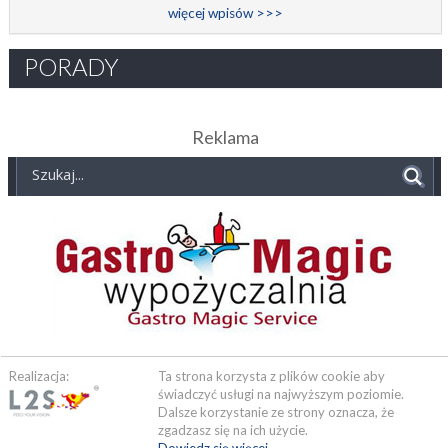
więcej wpisów >>>
PORADY
Reklama
Realizacja:
Ta strona korzysta z plików cookie aby
świadczyć usługi na najwyższym poziomie.
Dalsze korzystanie ze strony oznacza, że
zgadzasz się na ich użycie.
Dowiedz się więcej