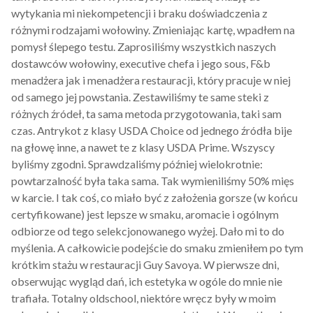
wytykania mi niekompetencji i braku doświadczenia z
różnymi rodzajami wołowiny. Zmieniając kartę, wpadłem na
pomysł ślepego testu. Zaprosiliśmy wszystkich naszych
dostawców wołowiny, executive chefa i jego sous, F&b
menadżera jak i menadżera restauracji, który pracuje w niej
od samego jej powstania. Zestawiliśmy te same steki z
różnych źródeł, ta sama metoda przygotowania, taki sam
czas. Antrykot z klasy USDA Choice od jednego źródła bije
na głowę inne, a nawet te z klasy USDA Prime. Wszyscy
byliśmy zgodni. Sprawdzaliśmy później wielokrotnie:
powtarzalność była taka sama. Tak wymieniliśmy 50% mięs
w karcie. I tak coś, co miało być z założenia gorsze (w końcu
certyfikowane) jest lepsze w smaku, aromacie i ogólnym
odbiorze od tego selekcjonowanego wyżej. Dało mi to do
myślenia. A całkowicie podejście do smaku zmieniłem po tym
krótkim stażu w restauracji Guy Savoya. W pierwsze dni,
obserwując wygląd dań, ich estetyka w ogóle do mnie nie
trafiała. Totalny oldschool, niektóre wręcz były w moim