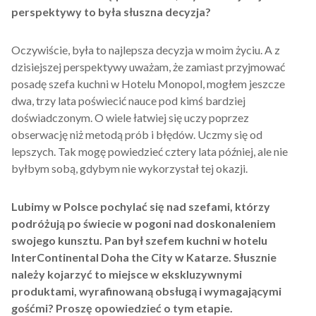
perspektywy to była słuszna decyzja?
Oczywiście, była to najlepsza decyzja w moim życiu. A z
dzisiejszej perspektywy uważam, że zamiast przyjmować
posadę szefa kuchni w Hotelu Monopol, mogłem jeszcze
dwa, trzy lata poświecić nauce pod kimś bardziej
doświadczonym. O wiele łatwiej się uczy poprzez
obserwację niż metodą prób i błędów. Uczmy się od
lepszych. Tak mogę powiedzieć cztery lata później, ale nie
byłbym sobą, gdybym nie wykorzystał tej okazji.
Lubimy w Polsce pochylać się nad szefami, którzy
podróżują po świecie w pogoni nad doskonaleniem
swojego kunsztu. Pan był szefem kuchni w hotelu
InterContinental Doha the City w Katarze. Słusznie
należy kojarzyć to miejsce w ekskluzywnymi
produktami, wyrafinowaną obsługą i wymagającymi
gośćmi? Proszę opowiedzieć o tym etapie.