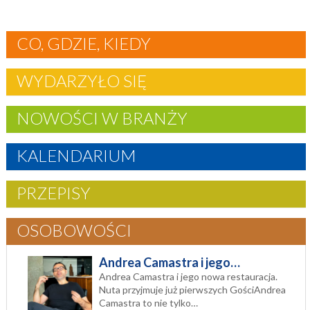
CO, GDZIE, KIEDY
WYDARZYŁO SIĘ
NOWOŚCI W BRANŻY
KALENDARIUM
PRZEPISY
OSOBOWOŚCI
Andrea Camastra i jego…
Andrea Camastra i jego nowa restauracja.
Nuta przyjmuje już pierwszych GościAndrea
Camastra to nie tylko…