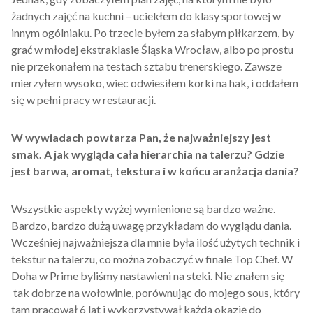
żadnych zajęć na kuchni – uciekłem do klasy sportowej w
innym ogólniaku. Po trzecie byłem za słabym piłkarzem, by
grać w młodej ekstraklasie Śląska Wrocław, albo po prostu
nie przekonałem na testach sztabu trenerskiego. Zawsze
mierzyłem wysoko, wiec odwiesiłem korki na hak, i oddałem
się w pełni pracy w restauracji.
W wywiadach powtarza Pan, że najważniejszy jest
smak. A jak wygląda cała hierarchia na talerzu? Gdzie
jest barwa, aromat, tekstura i w końcu aranżacja dania?
Wszystkie aspekty wyżej wymienione są bardzo ważne.
Bardzo, bardzo dużą uwagę przykładam do wyglądu dania.
Wcześniej najważniejsza dla mnie była ilość użytych technik i
tekstur na talerzu, co można zobaczyć w finale Top Chef. W
Doha w Prime byliśmy nastawieni na steki. Nie znałem się
tak dobrze na wołowinie, porównując do mojego sous, który
tam pracował 6 lat i wykorzystywał każdą okazję do