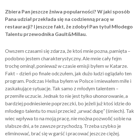
Zbiera Pan jeszcze żniwa popularności? W jaki sposób
Pana udział przekłada się na codzienną pracę w
restauracji? I jeszcze fakt, że zdobył Pan tytuł Młodego
Talentu przewodnika Gault&Millau.
Owszem czasami się zdarza, że ktoś mnie pozna, pamięta –
podobno jestem charakterystyczny. Ale mnie cały fejm
trochę ominął, ponieważ w czasie emisji byłem w Katarze.
Fakt – dzień po finale odczułem, jak dużo ludzi oglądało ten
program. Podczas Hellsa byłem w Polsce i miewałem miłe i
zaskakujące sytuacje. Tak samo z młodym talentem –
przemiłe uczucie. Jednak to nie jest tylko uhonorowanie, a
bardziej podniesienie poprzeczki, bo jeżeli już ktoś idzie do
młodego talentu to musi przecież „urwać dupę” (śmiech). Tak
wiec wpływa to na moją pracę, nie można pozwolić sobie na
słabsze dni, a te zawsze przychodzą. Trzeba szybko je
eliminować, brać się w garść i pracować jeszcze ciężej.