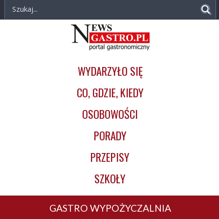
NewsGastro.pl
Przejdź do treści
-
Główna
portal
nawigacja
gastronomiczny
WYDARZYŁO SIĘ
CO, GDZIE, KIEDY
OSOBOWOŚCI
PORADY
PRZEPISY
SZKOŁY
GASTRO WYPOŻYCZALNIA