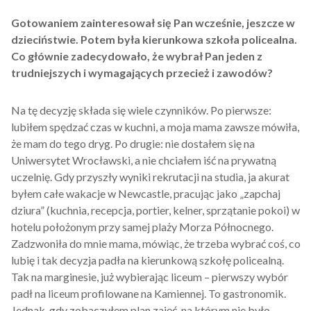
Gotowaniem zainteresował się Pan wcześnie, jeszcze w
dzieciństwie. Potem była kierunkowa szkoła policealna.
Co głównie zadecydowało, że wybrał Pan jeden z
trudniejszych i wymagających przecież i zawodów?
Na tę decyzję składa się wiele czynników. Po pierwsze:
lubiłem spędzać czas w kuchni, a moja mama zawsze mówiła,
że mam do tego dryg. Po drugie: nie dostałem się na
Uniwersytet Wrocławski, a nie chciałem iść na prywatną
uczelnię. Gdy przyszły wyniki rekrutacji na studia, ja akurat
byłem całe wakacje w Newcastle, pracując jako „zapchaj
dziura” (kuchnia, recepcja, portier, kelner, sprzątanie pokoi) w
hotelu położonym przy samej plaży Morza Północnego.
Zadzwoniła do mnie mama, mówiąc, że trzeba wybrać coś, co
lubię i tak decyzja padła na kierunkową szkołę policealną.
Tak na marginesie, już wybierając liceum – pierwszy wybór
padł na liceum profilowane na Kamiennej. To gastronomik.
Jednak, gdy zobaczyłem plan zajęć, na którym nie było