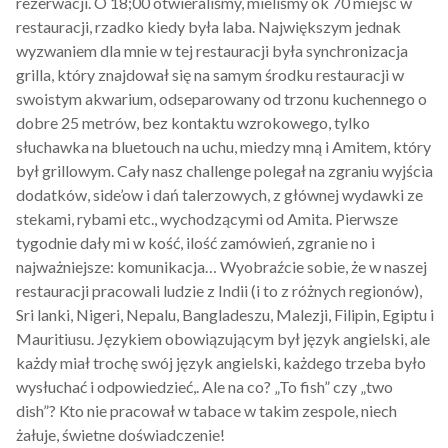
rezerwacji. O 18;00 otwieraliśmy, mieliśmy ok 70 miejsc w
restauracji, rzadko kiedy była laba. Największym jednak
wyzwaniem dla mnie w tej restauracji była synchronizacja
grilla, który znajdował się na samym środku restauracji w
swoistym akwarium, odseparowany od trzonu kuchennego o
dobre 25 metrów, bez kontaktu wzrokowego, tylko
słuchawka na bluetouch na uchu, miedzy mną i Amitem, który
był grillowym. Cały nasz challenge polegał na zgraniu wyjścia
dodatków, side’ow i dań talerzowych, z głównej wydawki ze
stekami, rybami etc., wychodzącymi od Amita. Pierwsze
tygodnie dały mi w kość, ilość zamówień, zgranie no i
najważniejsze: komunikacja… Wyobraźcie sobie, że w naszej
restauracji pracowali ludzie z Indii (i to z różnych regionów),
Sri lanki, Nigeri, Nepalu, Bangladeszu, Malezji, Filipin, Egiptu i
Mauritiusu. Językiem obowiązującym był język angielski, ale
każdy miał trochę swój język angielski, każdego trzeba było
wysłuchać i odpowiedzieć,. Ale na co? „To fish” czy „two
dish”? Kto nie pracował w tabace w takim zespole, niech
żałuje, świetne doświadczenie!