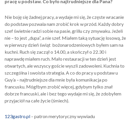
pracę u podstaw. Co było najtrudniejsze dla Pana?
Nie boję się żadnej pracy, a wydaje mi się, że częste wracanie
do podstaw pozwala nam zrobić krok w przód. Każdy dobry
szef świetnie radzi sobie na pasie, grillu czy zmywaku. Jeżeli
nie – to jest „dupa”, a nie szef. Miałem taką sytuację losową, że
w pierwszy dzień świąt bożonarodzeniowych byłem sam na
kuchni. Ruch się zaczął o 14.00, a skończył o 22.30 i
naprawdę miałem ruch. Mało restauracji w ten dzień jest
otwartych, ale wszyscy goście wyszli zadowoleni. Kuchnia to
szczególna i swoista strategia. A co do pracy u podstaw u
Guy’a – najtrudniejsze dla mnie była komunikacja po
francusku. Mógłbym zrobić więcej, gdybym tylko znał
dobrze francuski, ale i bez tego wydaje mi się, że zdobyłem
przyjaciół na całe życie (śmiech).
123gastro.pl
– patron merytoryczny wywiadu