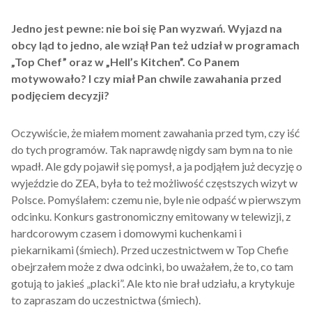
Jedno jest pewne: nie boi się Pan wyzwań. Wyjazd na
obcy ląd to jedno, ale wziął Pan też udział w programach
„Top Chef” oraz w „Hell’s Kitchen”. Co Panem
motywowało? I czy miał Pan chwile zawahania przed
podjęciem decyzji?
Oczywiście, że miałem moment zawahania przed tym, czy iść
do tych programów. Tak naprawdę nigdy sam bym na to nie
wpadł. Ale gdy pojawił się pomysł, a ja podjąłem już decyzję o
wyjeździe do ZEA, była to też możliwość częstszych wizyt w
Polsce. Pomyślałem: czemu nie, byle nie odpaść w pierwszym
odcinku. Konkurs gastronomiczny emitowany w telewizji, z
hardcorowym czasem i domowymi kuchenkami i
piekarnikami (śmiech). Przed uczestnictwem w Top Chefie
obejrzałem może z dwa odcinki, bo uważałem, że to, co tam
gotują to jakieś „placki”. Ale kto nie brał udziału, a krytykuje
to zapraszam do uczestnictwa (śmiech).