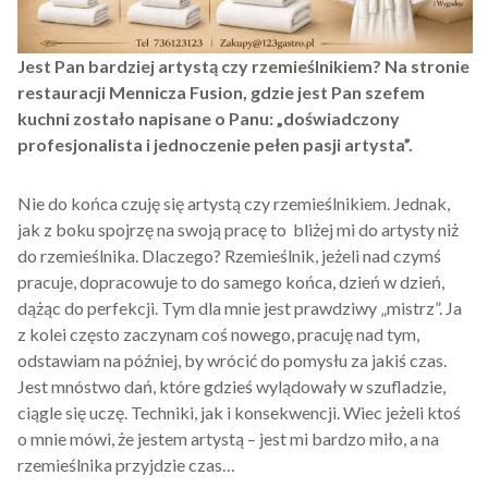
Jest Pan bardziej artystą czy rzemieślnikiem? Na stronie
restauracji Mennicza Fusion, gdzie jest Pan szefem
kuchni zostało napisane o Panu: „doświadczony
profesjonalista i jednoczenie pełen pasji artysta”.
Nie do końca czuję się artystą czy rzemieślnikiem. Jednak,
jak z boku spojrzę na swoją pracę to bliżej mi do artysty niż
do rzemieślnika. Dlaczego? Rzemieślnik, jeżeli nad czymś
pracuje, dopracowuje to do samego końca, dzień w dzień,
dążąc do perfekcji. Tym dla mnie jest prawdziwy „mistrz”. Ja
z kolei często zaczynam coś nowego, pracuję nad tym,
odstawiam na później, by wrócić do pomysłu za jakiś czas.
Jest mnóstwo dań, które gdzieś wylądowały w szufladzie,
ciągle się uczę. Techniki, jak i konsekwencji. Wiec jeżeli ktoś
o mnie mówi, że jestem artystą – jest mi bardzo miło, a na
rzemieślnika przyjdzie czas…