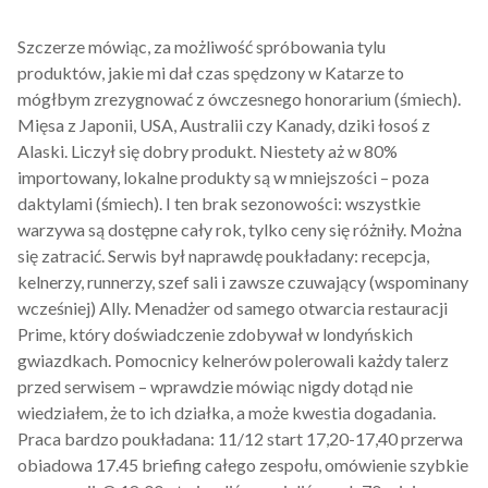
Szczerze mówiąc, za możliwość spróbowania tylu
produktów, jakie mi dał czas spędzony w Katarze to
mógłbym zrezygnować z ówczesnego honorarium (śmiech).
Mięsa z Japonii, USA, Australii czy Kanady, dziki łosoś z
Alaski. Liczył się dobry produkt. Niestety aż w 80%
importowany, lokalne produkty są w mniejszości – poza
daktylami (śmiech). I ten brak sezonowości: wszystkie
warzywa są dostępne cały rok, tylko ceny się różniły. Można
się zatracić. Serwis był naprawdę poukładany: recepcja,
kelnerzy, runnerzy, szef sali i zawsze czuwający (wspominany
wcześniej) Ally. Menadżer od samego otwarcia restauracji
Prime, który doświadczenie zdobywał w londyńskich
gwiazdkach. Pomocnicy kelnerów polerowali każdy talerz
przed serwisem – wprawdzie mówiąc nigdy dotąd nie
wiedziałem, że to ich działka, a może kwestia dogadania.
Praca bardzo poukładana: 11/12 start 17,20-17,40 przerwa
obiadowa 17.45 briefing całego zespołu, omówienie szybkie