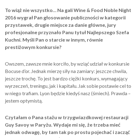
To wiąż nie wszystko… Na gali Wine & Food Noble Night
2016 wygrał Pan głosowanie publiczności w kategorii
przystawek, drugie miejsce za danie główne, jury
profesjonalne przyznało Panu tytuł Najlepszego Szefa
Kuchni. Myśli Pan o starcie w innym, równie
prestiżowym konkursie?
Owszem, zawsze mnie korciło, by wziąć udział w konkursie
Bocuse d’or. Jednak mierzę siły na zamiary: jeszcze chwila,
jeszcze trochę. To jest bardzo ciężki konkurs, wymagający
wyrzeczeń, treningu, jak i kapitału. Jak sobie postawie cel to
w niego trafiam. Lyon będzie kiedyś nasz (śmiech). Prawda –
jestem optymistą.
Czytałam o Pana stażu w trzygwiazdkowej restauracji
Guy Savoy w Paryżu. Wydaje mi się, że trzeba mieć
jednak odwagę, by tam tak po prostu pojechać i zacząć