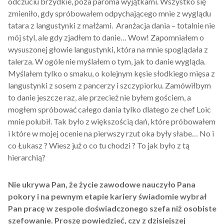
odczuciu brzydkie, poza paroma wyjątkami. Wszystko się
zmieniło, gdy spróbowałem odpychającego mnie z wyglądu
tatara z langustynki z małżami. Aranżacja dania – totalnie nie
mój styl, ale gdy zjadłem to danie… Wow! Zapomniałem o
wysuszonej głowie langustynki, która na mnie spoglądała z
talerza. W ogóle nie myślałem o tym, jak to danie wygląda.
Myślałem tylko o smaku, o kolejnym kęsie słodkiego mięsa z
langustynki z sosem z pancerzy i szczypiorku. Zamówiłbym
to danie jeszcze raz, ale przecież nie byłem gościem, a
mogłem spróbować całego dania tylko dlatego ze chef Loic
mnie polubił. Tak było z większością dań, które próbowałem
i które w mojej ocenie na pierwszy rzut oka były słabe… No i
co Łukasz ? Wiesz już o co tu chodzi ? To jak było z tą
hierarchią?
Nie ukrywa Pan, że życie zawodowe nauczyło Pana
pokory i na pewnym etapie kariery świadomie wybrał
Pan pracę w zespole doświadczonego szefa niż osobiste
szefowanie. Proszę powiedzieć, czy z dzisiejszej