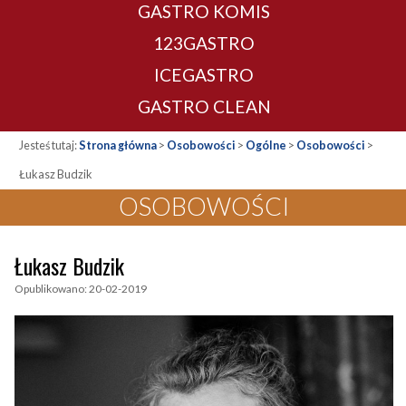
GASTRO KOMIS
123GASTRO
ICEGASTRO
GASTRO CLEAN
Jesteś tutaj:
Strona główna
>
Osobowości
>
Ogólne
>
Osobowości
>
Łukasz Budzik
OSOBOWOŚCI
Łukasz Budzik
Opublikowano: 20-02-2019