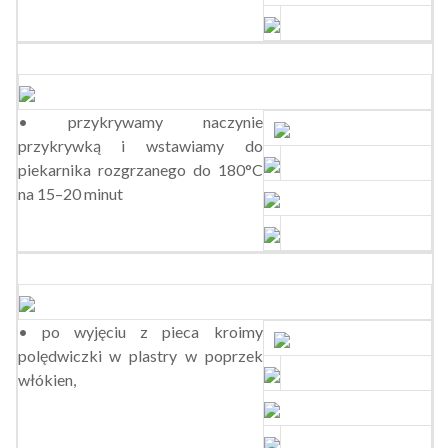
• przykrywamy naczynie
przykrywką i wstawiamy do
piekarnika rozgrzanego do 180°C
na 15–20 minut
• po wyjęciu z pieca kroimy
polędwiczki w plastry w poprzek
włókien,