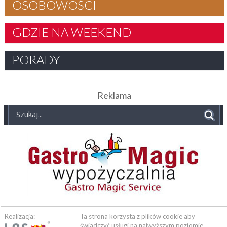
OSOBOWOŚCI
GDZIE NA WEEKEND
PORADY
Reklama
Realizacja:
Ta strona korzysta z plików cookie aby
świadczyć usługi na najwyższym poziomie.