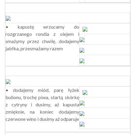
• kapustę wrzucamy do
rozgrzanego rondla z olejem i
smażymy przez chwilę, dodajemy
jabłka, przesmażamy razem
• dodajemy miód, parę łyżek
bulionu, trochę piwa, startą skórkę
z cytryny i dusimy, aż kapusta
zmięknie, na koniec dodajemy
czerwone wino i dusimy aż odparuje