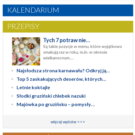
KALENDARIUM
PRZEPISY
Tych 7 potraw nie…
Są takie pozycje w menu, które wyjątkowo
smakują raz w roku, m.in. w okresie
wielkanocnym.…
Najsłodsza strona karnawału? Odkryj ją…
Top 5 zaskakujących deserów, których…
Letnie koktajle
Słodki gruziński chlebek nazuki
Majówka po gruzińsku – pomysły…
więcej wpisów >>>