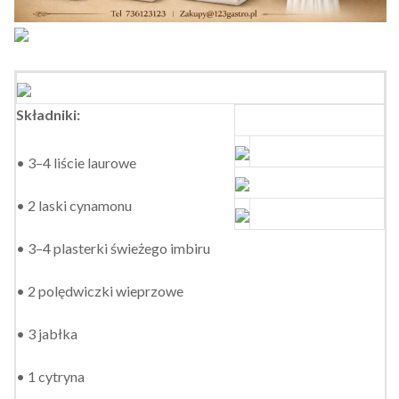
Składniki:
• 3–4 liście laurowe
• 2 laski cynamonu
• 3–4 plasterki świeżego imbiru
• 2 polędwiczki wieprzowe
• 3 jabłka
• 1 cytryna