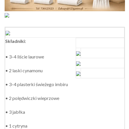
Składniki:
• 3–4 liście laurowe
• 2 laski cynamonu
• 3–4 plasterki świeżego imbiru
• 2 polędwiczki wieprzowe
• 3 jabłka
• 1 cytryna