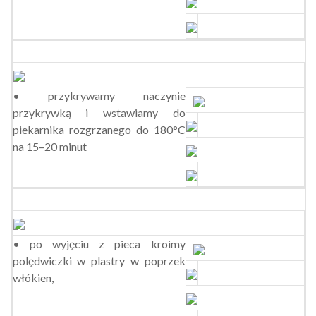
• przykrywamy naczynie
przykrywką i wstawiamy do
piekarnika rozgrzanego do 180°C
na 15–20 minut
• po wyjęciu z pieca kroimy
polędwiczki w plastry w poprzek
włókien,