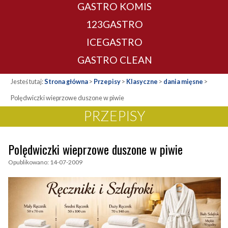
GASTRO KOMIS
123GASTRO
ICEGASTRO
GASTRO CLEAN
Jesteś tutaj:
Strona główna
>
Przepisy
>
Klasyczne
>
dania mięsne
>
Polędwiczki wieprzowe duszone w piwie
PRZEPISY
Polędwiczki wieprzowe duszone w piwie
Opublikowano: 14-07-2009