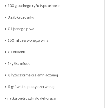
• 100 g suchego ryżu typu arborio
• 3 ząbki czosnku
• ½ l jasnego piwa
• 150 ml czerwonego wina
• ½ l bulionu
• 1 łyżka miodu
• ½ łyżeczki mąki ziemniaczanej
• ½ główki kapusty czerwonej
• natka pietruszki do dekoracji