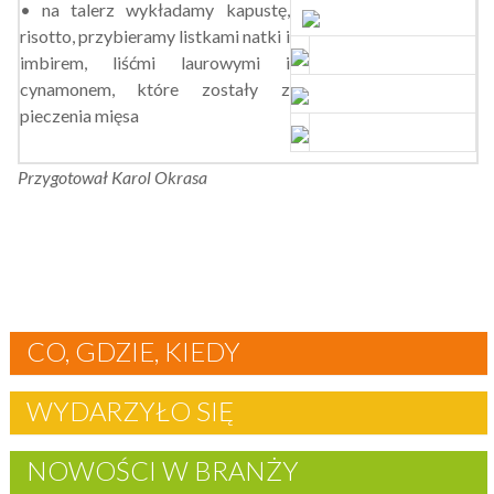
• na talerz wykładamy kapustę,
risotto, przybieramy listkami natki i
imbirem, liśćmi laurowymi i
cynamonem, które zostały z
pieczenia mięsa
Przygotował Karol Okrasa
CO, GDZIE, KIEDY
WYDARZYŁO SIĘ
NOWOŚCI W BRANŻY