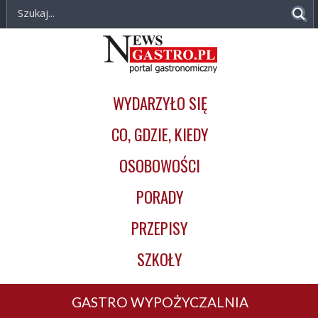
NewsGastro.pl
Przejdź do treści
-
Główna
portal
nawigacja
gastronomiczny
WYDARZYŁO SIĘ
CO, GDZIE, KIEDY
OSOBOWOŚCI
PORADY
PRZEPISY
SZKOŁY
GASTRO WYPOŻYCZALNIA