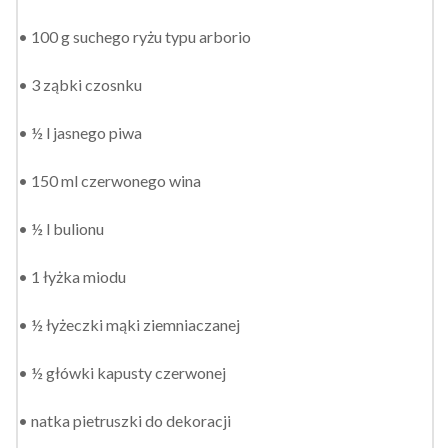
• 100 g suchego ryżu typu arborio
• 3 ząbki czosnku
• ½ l jasnego piwa
• 150 ml czerwonego wina
• ½ l bulionu
• 1 łyżka miodu
• ½ łyżeczki mąki ziemniaczanej
• ½ główki kapusty czerwonej
• natka pietruszki do dekoracji