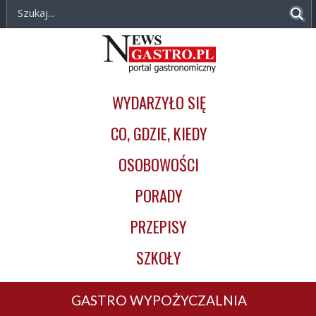
NewsGastro.pl
Przejdź do treści
-
Główna
portal
nawigacja
gastronomiczny
WYDARZYŁO SIĘ
CO, GDZIE, KIEDY
OSOBOWOŚCI
PORADY
PRZEPISY
SZKOŁY
GASTRO WYPOŻYCZALNIA