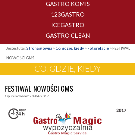
GASTRO KOMIS
123GASTRO
ICEGASTRO
GASTRO CLEAN
Jesteś tutaj:
Strona główna
>
Co, gdzie, kiedy
>
Fotorelacje
>
FESTIWAL
NOWOŚCI GMS
CO, GDZIE, KIEDY
FESTIWAL NOWOŚCI GMS
Opublikowano: 20-04-2017