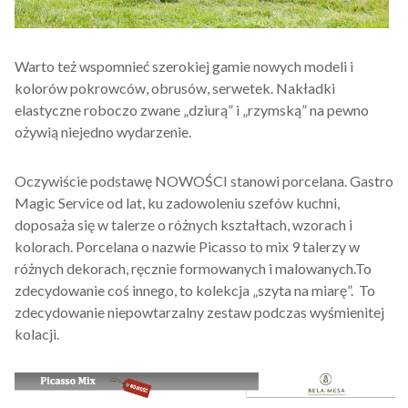
Warto też wspomnieć szerokiej gamie nowych modeli i
kolorów pokrowców, obrusów, serwetek. Nakładki
elastyczne roboczo zwane „dziurą” i „rzymską” na pewno
ożywią niejedno wydarzenie.
Oczywiście podstawę NOWOŚCI stanowi porcelana. Gastro
Magic Service od lat, ku zadowoleniu szefów kuchni,
doposaża się w talerze o różnych kształtach, wzorach i
kolorach. Porcelana o nazwie Picasso to mix 9 talerzy w
różnych dekorach, ręcznie formowanych i malowanych.To
zdecydowanie coś innego, to kolekcja „szyta na miarę”. To
zdecydowanie niepowtarzalny zestaw podczas wyśmienitej
kolacji.