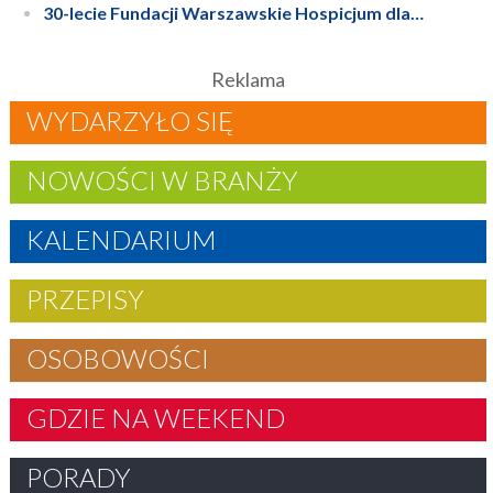
30-lecie Fundacji Warszawskie Hospicjum dla…
Reklama
WYDARZYŁO SIĘ
NOWOŚCI W BRANŻY
KALENDARIUM
PRZEPISY
OSOBOWOŚCI
GDZIE NA WEEKEND
PORADY