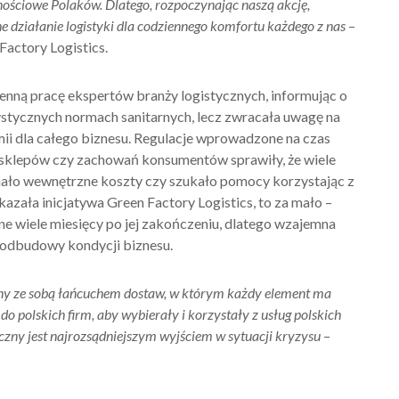
nościowe Polaków.
Dlatego, rozpoczynając naszą akcję,
 działanie logistyki dla codziennego komfortu każdego z nas
–
actory Logistics.
ienną pracę ekspertów branży logistycznych, informując o
stycznych normach sanitarnych, lecz zwracała uwagę na
ii dla całego biznesu. Regulacje wprowadzone na czas
 sklepów czy zachowań konsumentów sprawiły, że wiele
cinało wewnętrzne koszty czy szukało pomocy korzystając z
azała inicjatywa Green Factory Logistics, to za mało –
ne wiele miesięcy po jej zakończeniu, dlatego wzajemna
 odbudowy kondycji biznesu.
ny ze sobą łańcuchem dostaw, w którym każdy element ma
o polskich firm, aby wybierały i korzystały z usług polskich
czny jest najrozsądniejszym wyjściem w sytuacji kryzysu
–