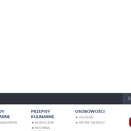
DY
PRZEPISY
OSOBOWOŚCI
ARNE
KULINARNE
OGÓLNE
▼
PASIKOWSKI
KLASYCZNE
VIP NA TALERZU
▼
▼
OSOBOWOŚCI
KUCHNIA
▼