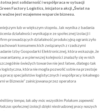
stotna jest solidarność i współpraca w sytuacji
reen Factory Logistics, inicjatora akcji
„
Świat
n
a
ak ważne jest wzajemne wsparcie biznesu.
iejszym lub w większym stopniu. Jak wynika z badania
nia działalności wynikające ze społecznej izolacji i
 firm prowadzących działalność produkcyjną ograniczyło
y zachowań konsumenckich związanych z rzadszymi
anie Izby Gospodarki Elektronicznej, która wskazuje, że
arantanny, a w pierwszej kolejności znalazły się w nich
zczególnie świeżych towarów nie jest łatwe, dlatego tak
logistyczna, która nie mogła pozwolić sobie na przestoje
ą pracę specjalistów logistycznych i współpracy lokalnego
arni w Biznesie” zainicjowana przez operatora
wolniliśmy tempa, tak aby móc wszystkim Polakom zapewnić
odczas s
połeczn
ej
izolacj
i
dzięki niestrudzonej pracy naszych