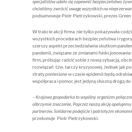
specjalistów
udało się zapewnić bezpieczeństwo żyw
chcieliśmy zwrócić uwagę wszystkich na nieprzerwane
podsumowuje Piotr Pietrzykowski, prezes Green F
W trakcie akcji firma nie tylko pokazywała codz
wszystkich procedurach bezpieczeństwa i rygory
szerszy aspekt przeciwdziałania skutkom pandem
pandemii, związane ze zmianami funkcjonowania
firm, próbując radzić sobie z nową sytuacją, ob
rozwiązań tzw. tarczy kryzysowej. Jednak jak pok
straty poniesione w czasie epidemii będą odrabia
współpraca i pomoc jest jedyną słuszną drogą do
–
Krajowa gospodarka to wspólny organizm połączo
olbrzymie znaczenie. Poprzez naszą akcję apelujemy d
partnerów. Solidarne podejście i patriotyzm ekonomi
przekonuje Piotr Pietrzykowski.