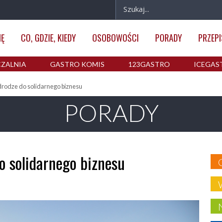
IĘ
CO, GDZIE, KIEDY
OSOBOWOŚCI
PORADY
PRZEPI
ZALNIA
GASTRO KOMIS
123GASTRO
ICEGAS
drodze do solidarnego biznesu
PORADY
o solidarnego biznesu