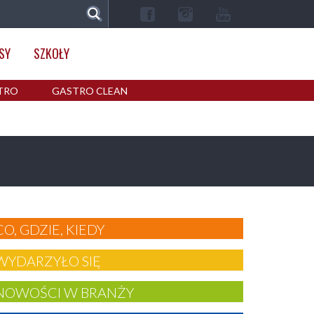
SY
SZKOŁY
TRO
GASTRO CLEAN
CO, GDZIE, KIEDY
WYDARZYŁO SIĘ
NOWOŚCI W BRANŻY