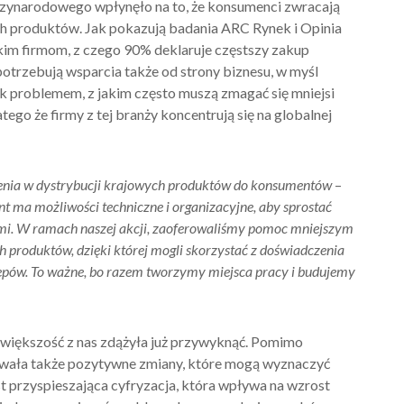
ędzynarodowego wpłynęło na to, że konsumenci zwracają
 produktów. Jak pokazują badania ARC Rynek i Opinia
im firmom, z czego 90% deklaruje częstszy zakup
potrzebują wsparcia także od strony biznesu, w myśl
ak problemem, z jakim często muszą zmagać się mniejsi
tego że firmy z tej branży koncentrują się na globalnej
zenia w dystrybucji krajowych produktów do konsumentów
–
t ma możliwości techniczne i organizacyjne, aby sprostać
i. W ramach naszej akcji, zaoferowaliśmy pomoc mniejszym
 produktów, dzięki której mogli skorzystać z doświadczenia
klepów. To ważne, bo razem tworzymy miejsca pracy i budujemy
 większość z nas zdążyła już przywyknąć. Pomimo
owała także pozytywne zmiany, które mogą wyznaczyć
est przyspieszająca cyfryzacja, która wpływa na wzrost