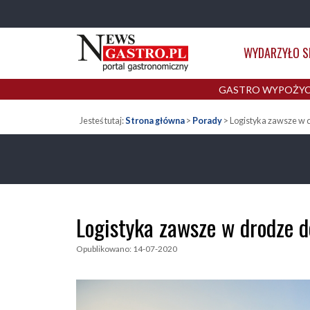
NewsGastro.pl
Przejdź do treści
-
Główna
WYDARZYŁO S
portal
nawigacja
gastronomiczny
GASTRO WYPOŻYC
Jesteś tutaj:
Strona główna
>
Porady
>
Logistyka zawsze w 
Logistyka zawsze w drodze d
Opublikowano: 14-07-2020