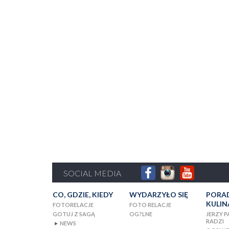
SOCIAL MEDIA
CO, GDZIE, KIEDY
WYDARZYŁO SIĘ
PORA
KULIN
FOTORELACJE
FOTO RELACJE
GOTUJ Z SAGĄ
OG?LNE
JERZY 
RADZI
NEWS
▼