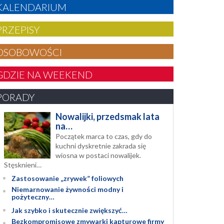
KALENDARIUM
PRZEPISY
OSOBOWOŚCI
GDZIE NA WEEKEND
PORADY
Nowalijki, przedsmak lata
na…
Początek marca to czas, gdy do
kuchni dyskretnie zakrada się
wiosna w postaci nowalijek.
Stęsknieni…
Zastosowanie „zrywek” foliowych
Niemarnowanie żywności modny i
pożyteczny…
Jak szybko i skutecznie zwiększyć…
Bezkompromisowe zmywarki kapturowe firmy