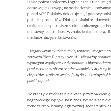
Izolacjonizm społeczny i ograniczenie ruchu mi
coraz większą uwagę na pochodzenie kupowanych
ponad 60% Polaków deklaruje chęć pomocy polsk
polskich produktów. Dlatego lokalni producenci 
realizacji idei patriotyzmu ekonomicznego. Jedn
dostawcy jest trudność w znalezieniu partnera, dla
obsłudze dużych dostawców.
–
Negatywnym skutkiem takiej tendencji są ogranic
zauważa Piotr Pietrzykowski. –
Nie każdy producen
wymogom współpracy z dyskontami i hipermarketam
producentom w obszarze odpowiedniej dystrybucji ich
ekspertów i trafić ze swoją ofertą do konkretnych s
polski kapitał.
Do rzeczywistości zainicjowanej przez pandemię
negatywnego wpływu na biznes, sytuacja zainicj
trend także w branży logistycznej. Jedną z nich j