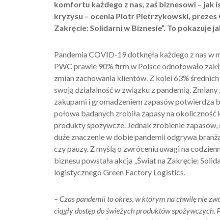
komfortu każdego z nas, zaś biznesowi – jak i
kryzysu
–
ocenia Piotr Pietrzykowski, prezes G
Z
akręcie
:
Solidarni
w
Biznesie
”
.
To pokazuje j
Pandemia COVID-19 dotknęła każdego z nas w mn
PWC prawie 90% firm w Polsce odnotowało zakłóce
zmian zachowania klientów. Z kolei 63% średnich
swoją działalność w związku z pandemią. Zmian
zakupami i gromadzeniem zapasów potwierdza bad
połowa badanych zrobiła zapasy na okoliczność kw
produkty spożywcze. Jednak zrobienie zapasów, s
duże znaczenie w dobie pandemii odgrywa branża 
czy pauzy. Z myślą o zwróceniu uwagi na codzienn
biznesu powstała akcja „Świat na Zakręcie: Solid
logistycznego Green Factory Logistics.
–
Czas pandemii to okres, w którym na chwilę nie z
ciągły dostęp do świeżych produktów spożywczych.
P