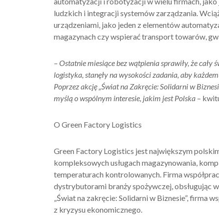
automatyzacji i robotyzacji w wielu firmach, ja
ludzkich i integracji systemów zarządzania. Wcią
urządzeniami, jako jeden z elementów automatyza
magazynach czy wspierać transport towarów, gwa
–
Ostatnie miesiące bez wątpienia sprawiły, że cały św
logistyka, stanęły na wysokości zadania, aby każde
Poprzez akcję
„
Świat na
Z
akręcie: Solidarni w
B
iznesi
myślą o wspólnym interesie, jakim jest Polska
– kwit
O Green Factory Logistics
Green Factory Logistics jest największym polski
kompleksowych usługach magazynowania, komple
temperaturach kontrolowanych. Firma współpracu
dystrybutorami branży spożywczej, obsługując w
„Świat na zakręcie: Solidarni w Biznesie”, firma 
z kryzysu ekonomicznego.