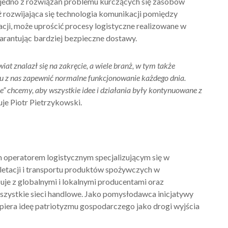
ko jedno z rozwiązań problemu kurczących się zasobów
ż rozwijająca się technologia komunikacji pomiędzy
cji, może uprościć procesy logistyczne realizowane w
rantując bardziej bezpieczne dostawy.
iat znalazł się na zakręcie, a wiele branż, w tym także
mu z nas zapewnić normalne funkcjonowanie każdego dnia.
e
”
chcemy, aby wszystkie idee i działania były kontynuowane z
uje Piotr Pietrzykowski.
m operatorem logistycznym specjalizującym się w
tacji i transportu produktów spożywczych w
je z globalnymi i lokalnymi producentami oraz
szystkie sieci handlowe. Jako pomysłodawca inicjatywy
wspiera ideę patriotyzmu gospodarczego jako drogi wyjścia