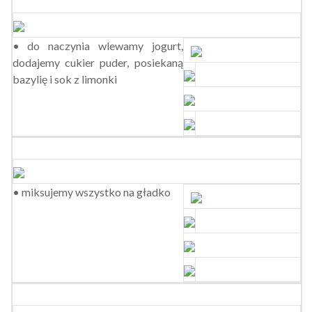
• do naczynia wlewamy jogurt,
dodajemy cukier puder, posiekaną
bazylię i sok z limonki
• miksujemy wszystko na gładko