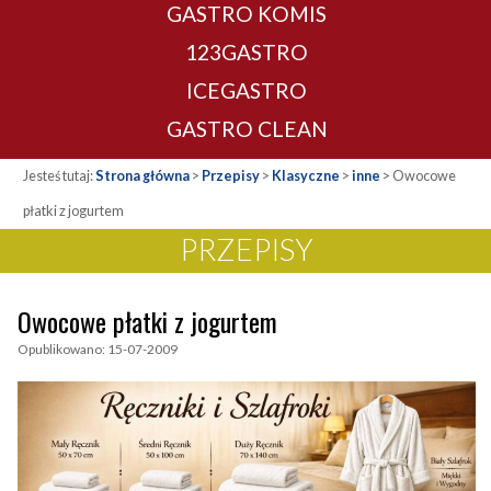
GASTRO KOMIS
123GASTRO
ICEGASTRO
GASTRO CLEAN
Jesteś tutaj:
Strona główna
>
Przepisy
>
Klasyczne
>
inne
>
Owocowe
płatki z jogurtem
PRZEPISY
Owocowe płatki z jogurtem
Opublikowano: 15-07-2009