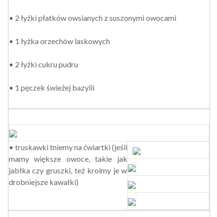
• 2 łyżki płatków owsianych z suszonymi owocami
• 1 łyżka orzechów laskowych
• 2 łyżki cukru pudru
• 1 pęczek świeżej bazylii
• truskawki tniemy na ćwiartki (jeśli
mamy większe owoce, takie jak
jabłka czy gruszki, też kroimy je w
drobniejsze kawałki)