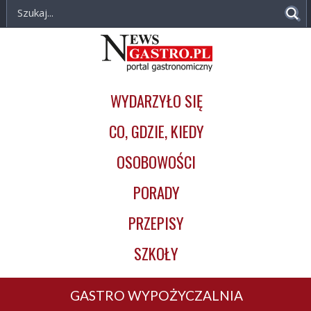
NewsGastro.pl
Przejdź do treści
-
Główna
portal
nawigacja
gastronomiczny
WYDARZYŁO SIĘ
CO, GDZIE, KIEDY
OSOBOWOŚCI
PORADY
PRZEPISY
SZKOŁY
GASTRO WYPOŻYCZALNIA