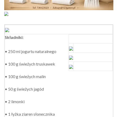
Składniki:
• 250 ml jogurtu naturalnego
• 100 g świeżych truskawek
• 100 g świeżych malin
• 50 g świeżych jagód
• 2 limonki
• 1 łyżka ziaren słonecznika