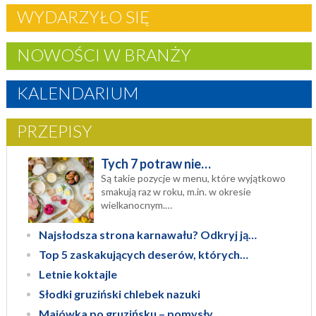
WYDARZYŁO SIĘ
NOWOŚCI W BRANŻY
KALENDARIUM
PRZEPISY
Tych 7 potraw nie…
Są takie pozycje w menu, które wyjątkowo
smakują raz w roku, m.in. w okresie
wielkanocnym.…
Najsłodsza strona karnawału? Odkryj ją…
Top 5 zaskakujących deserów, których…
Letnie koktajle
Słodki gruziński chlebek nazuki
Majówka po gruzińsku – pomysły…