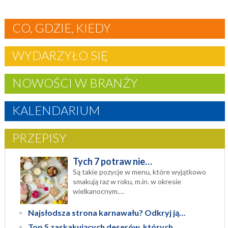
CO, GDZIE, KIEDY
WYDARZYŁO SIĘ
NOWOŚCI W BRANŻY
KALENDARIUM
PRZEPISY
Tych 7 potraw nie…
Są takie pozycje w menu, które wyjątkowo
smakują raz w roku, m.in. w okresie
wielkanocnym.…
Najsłodsza strona karnawału? Odkryj ją…
Top 5 zaskakujących deserów, których…