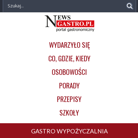
NewsGastro.pl
Przejdź do treści
-
Główna
portal
nawigacja
gastronomiczny
WYDARZYŁO SIĘ
CO, GDZIE, KIEDY
OSOBOWOŚCI
PORADY
PRZEPISY
SZKOŁY
GASTRO WYPOŻYCZALNIA