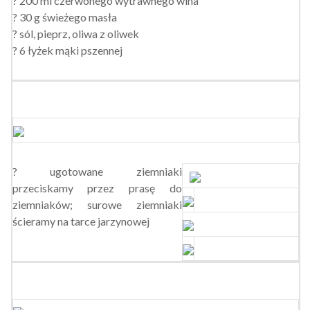
? 200 ml czerwonego wytrawnego wina
? 30 g świeżego masła
? sól, pieprz, oliwa z oliwek
? 6 łyżek mąki pszennej
? ugotowane ziemniaki
przeciskamy przez prasę do
ziemniaków; surowe ziemniaki
ścieramy na tarce jarzynowej