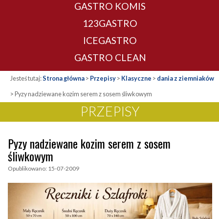
GASTRO KOMIS
123GASTRO
ICEGASTRO
GASTRO CLEAN
Jesteś tutaj:
Strona główna
>
Przepisy
>
Klasyczne
>
dania z ziemniaków
>
Pyzy nadziewane kozim serem z sosem śliwkowym
PRZEPISY
Pyzy nadziewane kozim serem z sosem
śliwkowym
Opublikowano: 15-07-2009