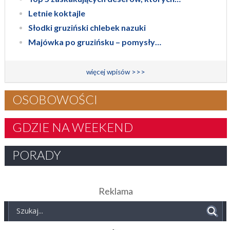
Letnie koktajle
Słodki gruziński chlebek nazuki
Majówka po gruzińsku – pomysły…
więcej wpisów >>>
OSOBOWOŚCI
GDZIE NA WEEKEND
PORADY
Reklama