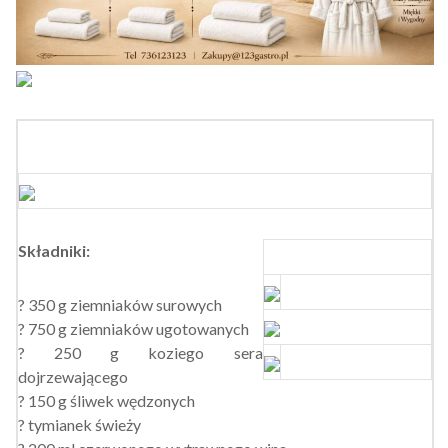
Składniki:
? 350 g ziemniaków surowych
? 750 g ziemniaków ugotowanych
? 250 g koziego sera
dojrzewającego
? 150 g śliwek wędzonych
? tymianek świeży