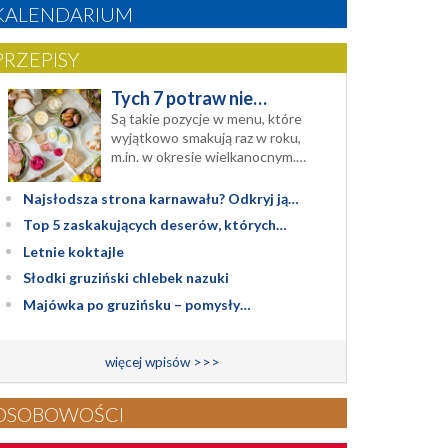
KALENDARIUM
PRZEPISY
Tych 7 potraw nie…
Są takie pozycje w menu, które
wyjątkowo smakują raz w roku,
m.in. w okresie wielkanocnym.…
Najsłodsza strona karnawału? Odkryj ją…
Top 5 zaskakujących deserów, których…
Letnie koktajle
Słodki gruziński chlebek nazuki
Majówka po gruzińsku – pomysły…
więcej wpisów >>>
OSOBOWOŚCI