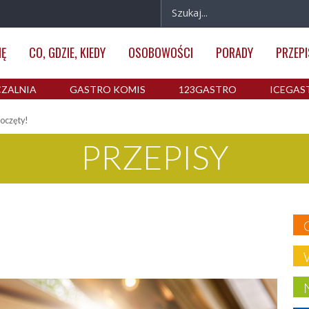
IĘ
CO, GDZIE, KIEDY
OSOBOWOŚCI
PORADY
PRZEPI
ZALNIA
GASTRO KOMIS
123GASTRO
ICEGAS
poczęty!
PRZEPISY