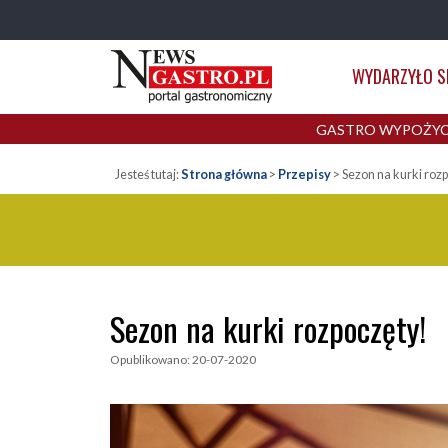
NewsGastro.pl
Przejdź do treści
-
Główna
WYDARZYŁO S
portal
nawigacja
gastronomiczny
GASTRO WYPOŻYC
Jesteś tutaj:
Strona główna
>
Przepisy
>
Sezon na kurki roz
Sezon na kurki rozpoczęty!
Opublikowano: 20-07-2020