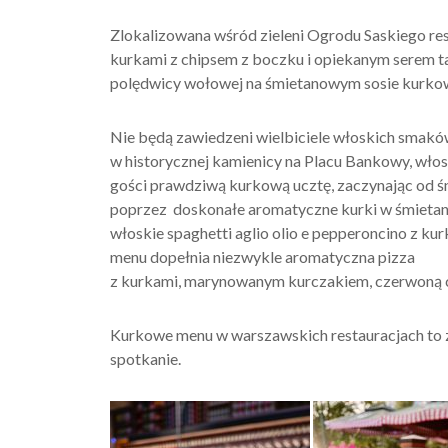
Zlokalizowana wśród zieleni Ogrodu Saskiego res
kurkami z chipsem z boczku i opiekanym serem tal
polędwicy wołowej na śmietanowym sosie kurk
Nie będą zawiedzeni wielbiciele włoskich smakó
w historycznej kamienicy na Placu Bankowy, włos
gości prawdziwą kurkową ucztę, zaczynając od śni
poprzez doskonałe aromatyczne kurki w śmietani
włoskie spaghetti aglio olio e pepperoncino z k
menu dopełnia niezwykle aromatyczna pizza
z kurkami, marynowanym kurczakiem, czerwoną ce
Kurkowe menu w warszawskich restauracjach to 
spotkanie.