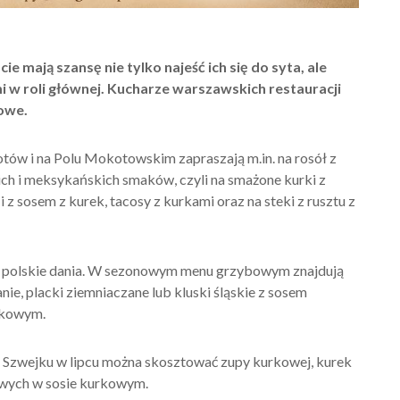
 mają szansę nie tylko najeść ich się do syta, ale
w roli głównej. Kucharze warszawskich restauracji
owe.
otów i na Polu Mokotowskim zapraszają m.in. na rosół z
ich i meksykańskich smaków, czyli na smażone kurki z
 i z sosem z kurek, tacosy z kurkami oraz na steki z rusztu z
e polskie dania. W sezonowym menu grzybowym znajdują
ie, placki ziemniaczane lub kluski śląskie z sosem
urkowym.
li Szwejku w lipcu można skosztować zupy kurkowej, kurek
owych w sosie kurkowym.