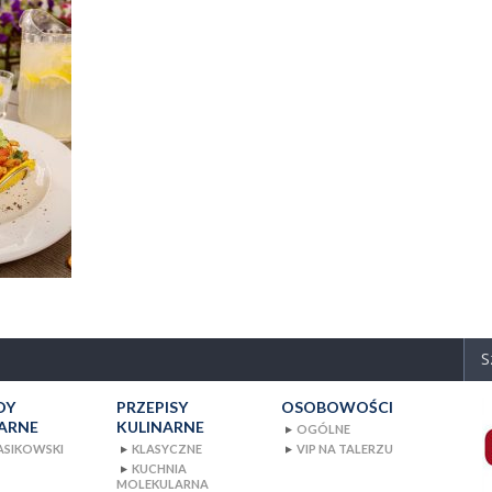
DY
PRZEPISY
OSOBOWOŚCI
ARNE
KULINARNE
OGÓLNE
▼
PASIKOWSKI
KLASYCZNE
VIP NA TALERZU
▼
▼
OSOBOWOŚCI
KUCHNIA
▼
CIASTO
VIP
E
MOLEKULARNA