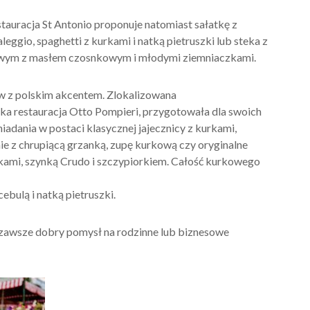
tauracja St Antonio proponuje natomiast sałatkę z
eggio, spaghetti z kurkami i natką pietruszki lub steka z
owym z masłem czosnkowym i młodymi ziemniaczkami.
w z polskim akcentem. Zlokalizowana
ka restauracja Otto Pompieri, przygotowała dla swoich
adania w postaci klasycznej jajecznicy z kurkami,
e z chrupiącą grzanką, zupę kurkową czy oryginalne
urkami, szynką Crudo i szczypiorkiem. Całość kurkowego
bulą i natką pietruszki.
zawsze dobry pomysł na rodzinne lub biznesowe