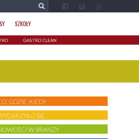
SY
SZKOŁY
TRO
GASTRO CLEAN
CO, GDZIE, KIEDY
WYDARZYŁO SIĘ
NOWOŚCI W BRANŻY