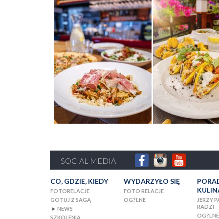
SOCIAL MEDIA
CO, GDZIE, KIEDY
WYDARZYŁO SIĘ
PORA
KULIN
FOTORELACJE
FOTO RELACJE
GOTUJ Z SAGĄ
OG?LNE
JERZY 
RADZI
NEWS
▼
OG?LN
SZKOLENIA