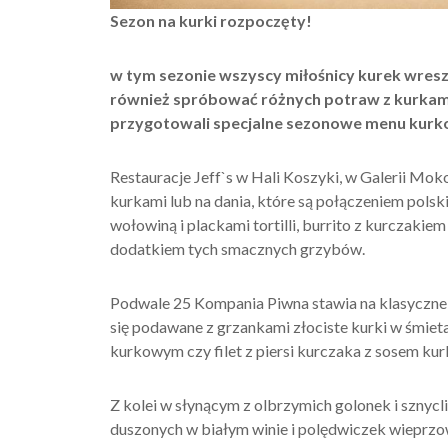
Sezon na kurki rozpoczęty!
w tym sezonie wszyscy miłośnicy kurek wreszcie
również spróbować różnych potraw z kurkami 
przygotowali specjalne sezonowe menu kurk
Restauracje Jeff`s w Hali Koszyki, w Galerii Mok
kurkami lub na dania, które są połączeniem polsk
wołowiną i plackami tortilli, burrito z kurczakiem
dodatkiem tych smacznych grzybów.
Podwale 25 Kompania Piwna stawia na klasyczn
się podawane z grzankami złociste kurki w śmietan
kurkowym czy filet z piersi kurczaka z sosem k
Z kolei w słynącym z olbrzymich golonek i sznyc
duszonych w białym winie i polędwiczek wieprz