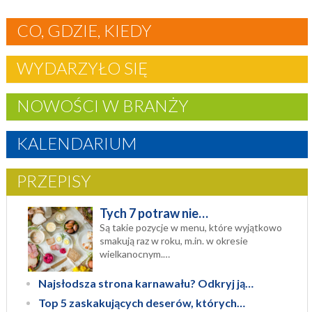
CO, GDZIE, KIEDY
WYDARZYŁO SIĘ
NOWOŚCI W BRANŻY
KALENDARIUM
PRZEPISY
Tych 7 potraw nie…
Są takie pozycje w menu, które wyjątkowo
smakują raz w roku, m.in. w okresie
wielkanocnym.…
Najsłodsza strona karnawału? Odkryj ją…
Top 5 zaskakujących deserów, których…