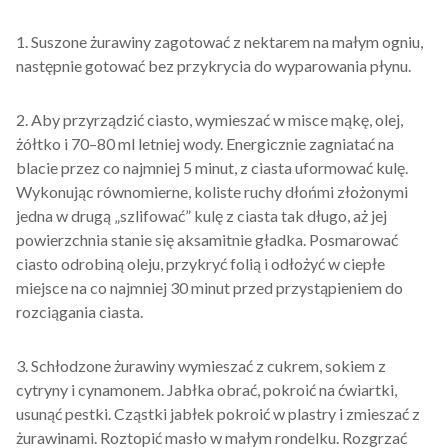
1. Suszone żurawiny zagotować z nektarem na małym ogniu,
następnie gotować bez przykrycia do wyparowania płynu.
2. Aby przyrządzić ciasto, wymieszać w misce mąkę, olej,
żółtko i 70–80 ml letniej wody. Energicznie zagniatać na
blacie przez co najmniej 5 minut, z ciasta uformować kulę.
Wykonując równomierne, koliste ruchy dłońmi złożonymi
jedna w drugą „szlifować” kulę z ciasta tak długo, aż jej
powierzchnia stanie się aksamitnie gładka. Posmarować
ciasto odrobiną oleju, przykryć folią i odłożyć w ciepłe
miejsce na co najmniej 30 minut przed przystąpieniem do
rozciągania ciasta.
3. Schłodzone żurawiny wymieszać z cukrem, sokiem z
cytryny i cynamonem. Jabłka obrać, pokroić na ćwiartki,
usunąć pestki. Cząstki jabłek pokroić w plastry i zmieszać z
żurawinami. Roztopić masło w małym rondelku. Rozgrzać