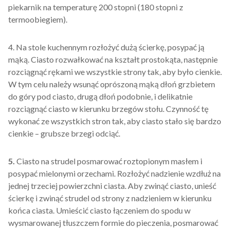
piekarnik na temperaturę 200 stopni (180 stopni z
termoobiegiem).
4. Na stole kuchennym rozłożyć dużą ścierkę, posypać ją
mąką. Ciasto rozwałkować na kształt prostokąta, następnie
rozciągnąć rękami we wszystkie strony tak, aby było cienkie.
W tym celu należy wsunąć oprószoną mąką dłoń grzbietem
do góry pod ciasto, drugą dłoń podobnie, i delikatnie
rozciągnąć ciasto w kierunku brzegów stołu. Czynność tę
wykonać ze wszystkich stron tak, aby ciasto stało się bardzo
cienkie – grubsze brzegi odciąć.
5.
Ciasto na strudel posmarować roztopionym masłem i
posypać mielonymi orzechami. Rozłożyć nadzienie wzdłuż na
jednej trzeciej powierzchni ciasta. Aby zwinąć ciasto, unieść
ścierkę i zwinąć strudel od strony z nadzieniem w kierunku
końca ciasta. Umieścić ciasto łączeniem do spodu w
wysmarowanej tłuszczem formie do pieczenia, posmarować