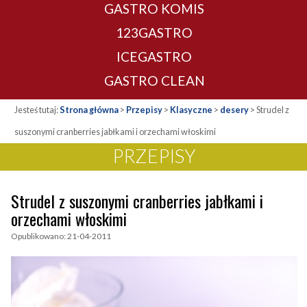
GASTRO KOMIS
123GASTRO
ICEGASTRO
GASTRO CLEAN
Jesteś tutaj:
Strona główna
>
Przepisy
>
Klasyczne
>
desery
>
Strudel z
suszonymi cranberries jabłkami i orzechami włoskimi
PRZEPISY
Strudel z suszonymi cranberries jabłkami i
orzechami włoskimi
Opublikowano: 21-04-2011