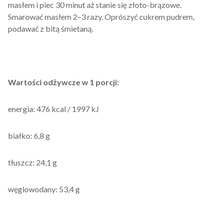
masłem i piec 30 minut aż stanie się złoto-brązowe.
Smarować masłem 2–3 razy. Oprószyć cukrem pudrem,
podawać z bitą śmietaną.
Wartości odżywcze w 1 porcji:
energia: 476 kcal / 1997 kJ
białko: 6,8 g
tłuszcz: 24,1 g
węglowodany: 53,4 g