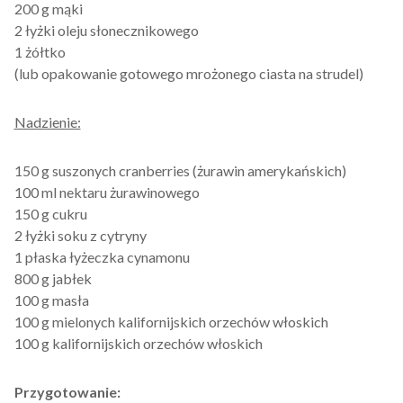
200 g mąki
2 łyżki oleju słonecznikowego
1 żółtko
(lub opakowanie gotowego mrożonego ciasta na strudel)
Nadzienie:
150 g suszonych cranberries (żurawin amerykańskich)
100 ml nektaru żurawinowego
150 g cukru
2 łyżki soku z cytryny
1 płaska łyżeczka cynamonu
800 g jabłek
100 g masła
100 g mielonych kalifornijskich orzechów włoskich
100 g kalifornijskich orzechów włoskich
Przygotowanie: