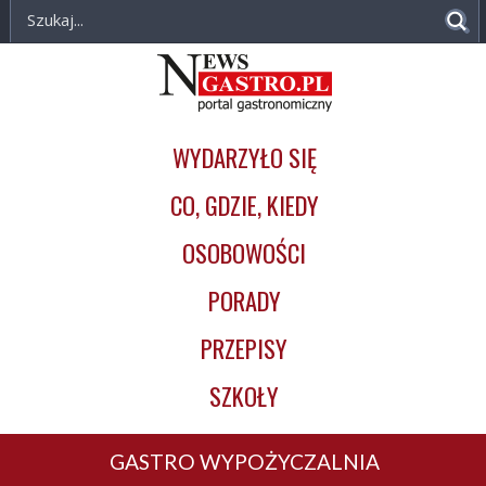
NewsGastro.pl
Przejdź do treści
-
Główna
portal
nawigacja
gastronomiczny
WYDARZYŁO SIĘ
CO, GDZIE, KIEDY
OSOBOWOŚCI
PORADY
PRZEPISY
SZKOŁY
GASTRO WYPOŻYCZALNIA