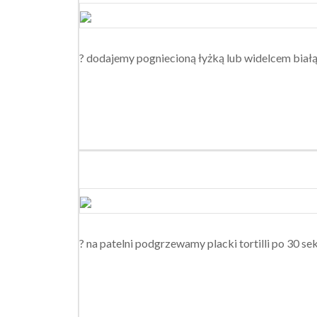
? dodajemy pogniecioną łyżką lub widelcem biał
? na patelni podgrzewamy placki tortilli po 30 se