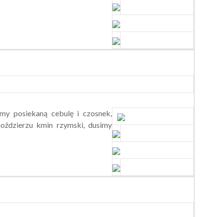
emy posiekaną cebulę i czosnek,
oździerzu kmin rzymski, dusimy