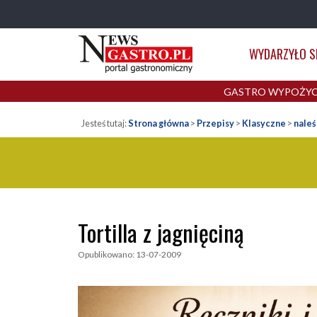
NewsGastro.pl
Przejdź do treści
-
Główna
WYDARZYŁO S
portal
nawigacja
gastronomiczny
GASTRO WYPOŻYC
Jesteś tutaj:
Strona główna
>
Przepisy
>
Klasyczne
>
naleś
Tortilla z jagnięciną
Opublikowano: 13-07-2009