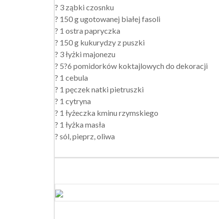
? 3 ząbki czosnku
? 150 g ugotowanej białej fasoli
? 1 ostra papryczka
? 150 g kukurydzy z puszki
? 3 łyżki majonezu
? 5?6 pomidorków koktajlowych do dekoracji
? 1 cebula
? 1 pęczek natki pietruszki
? 1 cytryna
? 1 łyżeczka kminu rzymskiego
? 1 łyżka masła
? sól, pieprz, oliwa