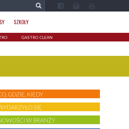
SY
SZKOŁY
TRO
GASTRO CLEAN
CO, GDZIE, KIEDY
WYDARZYŁO SIĘ
NOWOŚCI W BRANŻY