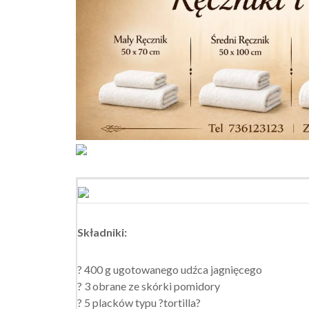
Składniki:
? 400 g ugotowanego udźca jagnięcego
? 3 obrane ze skórki pomidory
? 5 placków typu ?tortilla?