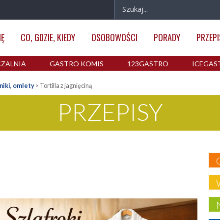
IĘ
CO, GDZIE, KIEDY
OSOBOWOŚCI
PORADY
PRZEPI
ZALNIA
GASTRO KOMIS
123GASTRO
ICEGAS
niki, omlety
>
Tortilla z jagnięciną
PRZEPISY