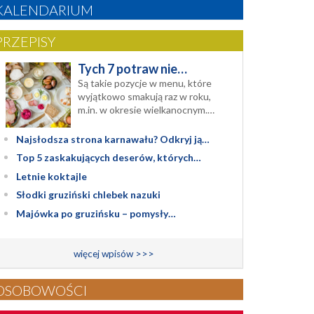
KALENDARIUM
PRZEPISY
Tych 7 potraw nie…
Są takie pozycje w menu, które
wyjątkowo smakują raz w roku,
m.in. w okresie wielkanocnym.…
Najsłodsza strona karnawału? Odkryj ją…
Top 5 zaskakujących deserów, których…
Letnie koktajle
Słodki gruziński chlebek nazuki
Majówka po gruzińsku – pomysły…
więcej wpisów >>>
OSOBOWOŚCI