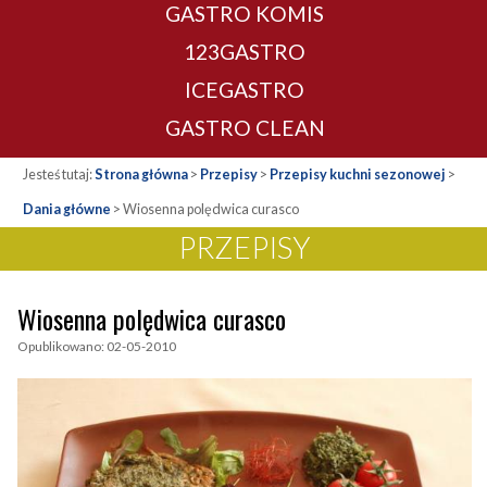
GASTRO KOMIS
123GASTRO
ICEGASTRO
GASTRO CLEAN
Jesteś tutaj:
Strona główna
>
Przepisy
>
Przepisy kuchni sezonowej
>
Dania główne
>
Wiosenna polędwica curasco
PRZEPISY
Wiosenna polędwica curasco
Opublikowano: 02-05-2010