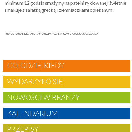
minimum 12 godzin smażymy na patelni ryklowanej ,świetnie
smakuje z sałatką grecką i ziemniaczkami opiekanymi.
PRZYGOTOWAŁ SZEF KUCHNI KARCZMY CZTERY KONIE WOJCIECH CEGLAREK
CO, GDZIE, KIEDY
WYDARZYŁO SIĘ
NOWOŚCI W BRANŻY
KALENDARIUM
PRZEPISY