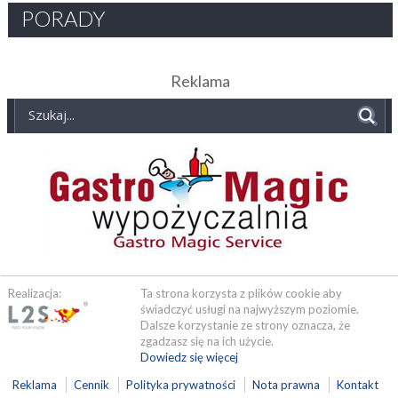
PORADY
Reklama
Realizacja:
Ta strona korzysta z plików cookie aby
świadczyć usługi na najwyższym poziomie.
Dalsze korzystanie ze strony oznacza, że
zgadzasz się na ich użycie.
Dowiedz się więcej
Reklama
Cennik
Polityka prywatności
Nota prawna
Kontakt