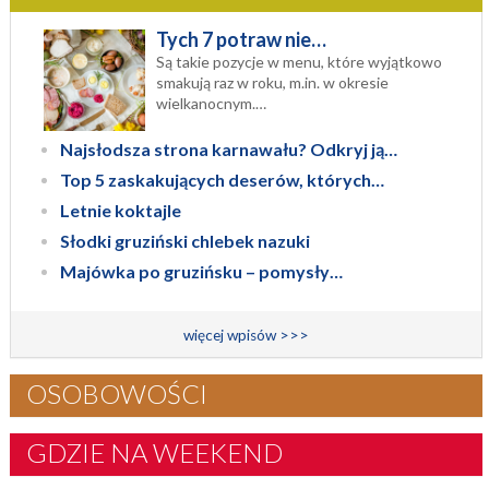
Tych 7 potraw nie…
Są takie pozycje w menu, które wyjątkowo
smakują raz w roku, m.in. w okresie
wielkanocnym.…
Najsłodsza strona karnawału? Odkryj ją…
Top 5 zaskakujących deserów, których…
Letnie koktajle
Słodki gruziński chlebek nazuki
Majówka po gruzińsku – pomysły…
więcej wpisów >>>
OSOBOWOŚCI
GDZIE NA WEEKEND