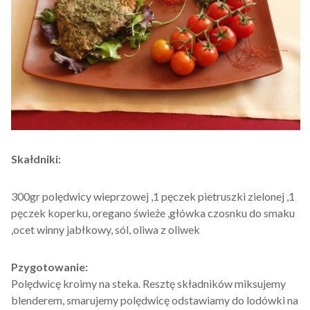
Skałdniki:
300gr polędwicy wieprzowej ,1 pęczek pietruszki zielonej ,1
pęczek koperku, oregano świeże ,główka czosnku do smaku
,ocet winny jabłkowy, sól, oliwa z oliwek
Pzygotowanie:
Polędwicę kroimy na steka. Resztę składników miksujemy
blenderem, smarujemy polędwicę odstawiamy do lodówki na