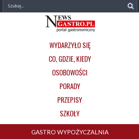
NewsGastro.pl
Przejdź do treści
-
Główna
portal
nawigacja
gastronomiczny
WYDARZYŁO SIĘ
CO, GDZIE, KIEDY
OSOBOWOŚCI
PORADY
PRZEPISY
SZKOŁY
GASTRO WYPOŻYCZALNIA